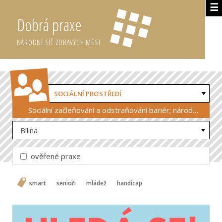
☰
Dobrá praxe
NÁRODNÍ SÍŤ ZDRAVÝCH MĚST
SOCIÁLNÍ PROSTŘEDÍ
Sociální začleňování a odstraňování bariér; národnostní menšiny, cizinci
Bílina
ověřené praxe
smart
senioři
mládež
handicap