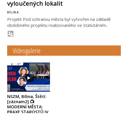
vyloučených lokalit
BÍLINA
Projekt Pod ochranou města byl vytvořen na základě
obdobného projektu realizovaného ve Statutárním..
Videogalerie
NSZM, Bílina, Štětí:
[záznam2] 📺
MODERNÍ MĚSTA:
PRAXE STAROSTŮ IV
- SOCIÁLNÍ
ZAČLEŇOVÁNÍ V
PRAXI
(2026)