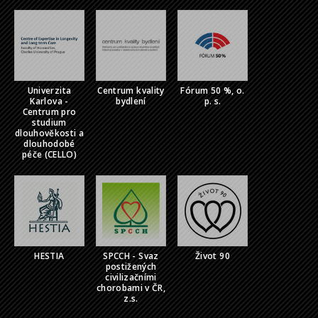
Univerzita
Centrum kvality
Fórum 50 %, o.
Karlova -
bydlení
p. s.
Centrum pro
studium
dlouhověkosti a
dlouhodobé
péče (CELLO)
HESTIA
SPCCH - Svaz
Život 90
postižených
civilizačními
chorobami v ČR,
z.s.