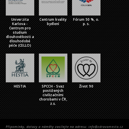
Univerzita
Centrum kvality
Fórum 50 %, o.
Karlova -
bydlení
p. s.
Centrum pro
studium
dlouhověkosti a
dlouhodobé
péče (CELLO)
HESTIA
SPCCH - Svaz
Život 90
postižených
civilizačními
chorobami v ČR,
z.s.
Připomínky, dotazy a náměty zasílejte na adresu:
info@zdravamesta.cz