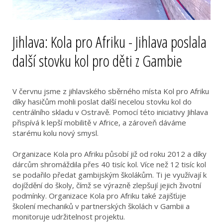
Jihlava: Kola pro Afriku - Jihlava poslala
další stovku kol pro děti z Gambie
V červnu jsme z jihlavského sběrného místa Kol pro Afriku
díky hasičům mohli poslat další necelou stovku kol do
centrálního skladu v Ostravě. Pomocí této iniciativy Jihlava
přispívá k lepší mobilitě v Africe, a zároveň dáváme
starému kolu nový smysl.
Organizace Kola pro Afriku působí již od roku 2012 a díky
dárcům shromáždila přes 40 tisíc kol. Více než 12 tisíc kol
se podařilo předat gambijským školákům. Ti je využívají k
dojíždění do školy, čímž se výrazně zlepšují jejich životní
podmínky. Organizace Kola pro Afriku také zajišťuje
školení mechaniků v partnerských školách v Gambii a
monitoruje udržitelnost projektu.