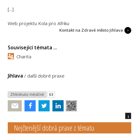
[...]
Web projektu Kola pro Afriku
Kontakt na Zdravé město Jihlava
Související témata ...
Charita
Jihlava
/
další dobré praxe
Zhlédnuto měsíčně
63
Poslat
i
Nejčtenější dobrá praxe z tématu