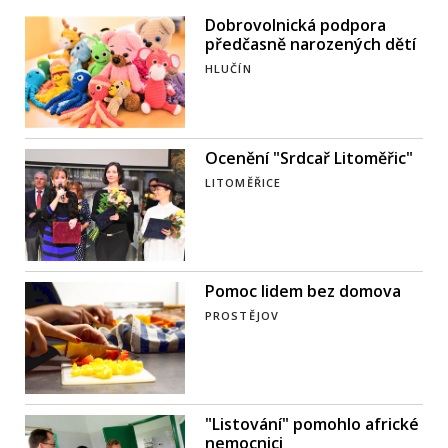
Dobrovolnická podpora
předčasně narozených dětí
HLUČÍN
Ocenění "Srdcař Litoměřic"
LITOMĚŘICE
Pomoc lidem bez domova
PROSTĚJOV
"Listování" pomohlo africké
nemocnici