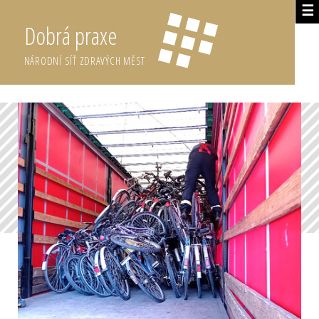
☰
Dobrá praxe
NÁRODNÍ SÍŤ ZDRAVÝCH MĚST