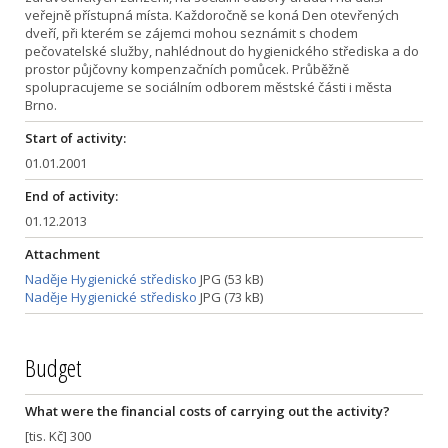
veřejně přístupná místa. Každoročně se koná Den otevřených
dveří, při kterém se zájemci mohou seznámit s chodem
pečovatelské služby, nahlédnout do hygienického střediska a do
prostor půjčovny kompenzačních pomůcek. Průběžně
spolupracujeme se sociálním odborem městské části i města
Brno.
Start of activity:
01.01.2001
End of activity:
01.12.2013
Attachment
Naděje Hygienické středisko
JPG (53 kB)
Naděje Hygienické středisko
JPG (73 kB)
Budget
What were the financial costs of carrying out the activity?
[tis. Kč] 300