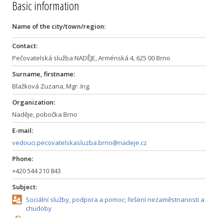
Basic information
Name of the city/town/region:
Contact:
Pečovatelská služba NADĚJE, Arménská 4, 625 00 Brno
Surname, firstname:
Blažková Zuzana, Mgr. Ing.
Organization:
Naděje, pobočka Brno
E-mail:
vedouci.pecovatelskasluzba.brno@nadeje.cz
Phone:
+420 544 210 843
Subject:
Sociální služby, podpora a pomoc; řešení nezaměstnanosti a
chudoby