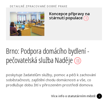
DETAILNĚ ZPRACOVANÉ DOBRÉ PRAXE
Koncepce přípravy na
Město dává práci
dlouhodobě
stárnutí populace
nezaměstnaným
Brno: Podpora domácího bydlení -
pečovatelská služba Naděje
poskytuje žadatelům služby, pomoc a péči k zachování
soběstačnosti, zajištění chodu domácnosti a vše, co
prodlužuje dobu žití v přirozeném prostředí domova.
Více info o statutárním městě