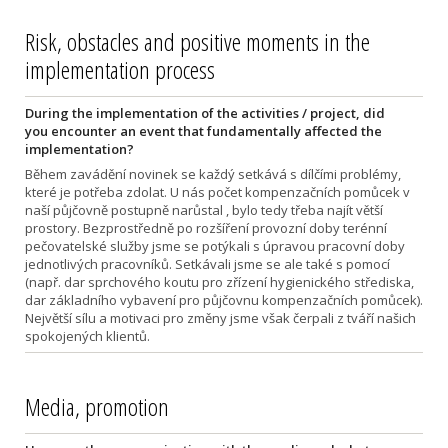
Risk, obstacles and positive moments in the
implementation process
During the implementation of the activities / project, did
you encounter an event that fundamentally affected the
implementation?
Během zavádění novinek se každý setkává s dílčími problémy,
které je potřeba zdolat. U nás počet kompenzačních pomůcek v
naší půjčovně postupně narůstal , bylo tedy třeba najít větší
prostory. Bezprostředně po rozšíření provozní doby terénní
pečovatelské služby jsme se potýkali s úpravou pracovní doby
jednotlivých pracovníků. Setkávali jsme se ale také s pomocí
(např. dar sprchového koutu pro zřízení hygienického střediska,
dar základního vybavení pro půjčovnu kompenzačních pomůcek).
Největší sílu a motivaci pro změny jsme však čerpali z tváří našich
spokojených klientů.
Media, promotion