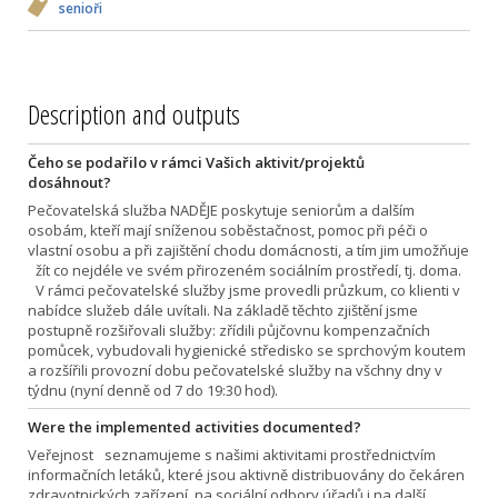
senioři
Description and outputs
Čeho se podařilo v rámci Vašich aktivit/projektů
dosáhnout?
Pečovatelská služba NADĚJE poskytuje seniorům a dalším
osobám, kteří mají sníženou soběstačnost, pomoc při péči o
vlastní osobu a při zajištění chodu domácnosti, a tím jim umožňuje
žít co nejdéle ve svém přirozeném sociálním prostředí, tj. doma.
V rámci pečovatelské služby jsme provedli průzkum, co klienti v
nabídce služeb dále uvítali. Na základě těchto zjištění jsme
postupně rozšiřovali služby: zřídili půjčovnu kompenzačních
pomůcek, vybudovali hygienické středisko se sprchovým koutem
a rozšířili provozní dobu pečovatelské služby na všchny dny v
týdnu (nyní denně od 7 do 19:30 hod).
Were the implemented activities documented?
Veřejnost seznamujeme s našimi aktivitami prostřednictvím
informačních letáků, které jsou aktivně distribuovány do čekáren
zdravotnických zařízení, na sociální odbory úřadů i na další