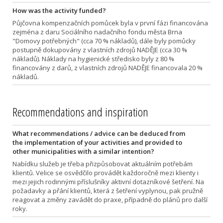
How was the activity funded?
Půjčovna kompenzačních pomůcek byla v první fázi financována
zejména z daru Sociálního nadačního fondu města Brna
"Domovy potřebných" (cca 70 % nákladů), dále byly pomůcky
postupně dokupovány z vlastních zdrojů NADĚJE (cca 30 %
nákladů). Náklady na hygienické středisko byly z 80 %
financovány z darů, z vlastních zdrojů NADĚJE financovala 20 %
nákladů.
Recommendations and inspiration
What recommendations / advice can be deduced from
the implementation of your activities and provided to
other municipalities with a similar intention?
Nabídku služeb je třeba přizpůsobovat aktuálním potřebám
klientů. Velice se osvědčilo provádět každoročně mezi klienty i
mezi jejich rodinnými příslušníky aktivní dotazníkové šetření. Na
požadavky a přání klientů, která z šetření vyplynou, pak pružně
reagovat a změny zavádět do praxe, případně do plánů pro další
roky.