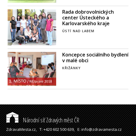
Rada dobrovolnických
center Ústeckého a
Karlovarského kraje
ÚSTÍ NAD LABEM
Koncepce sociálního bydlení
v malé obci
KŘIŽÁNKY
Národní síť Zdravých měst ČR
ZdravaMesta.cz,
T: +420 602 500 639,
E: info@zdravamesta.cz