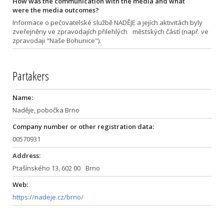
How was the communication with the media and what
were the media outcomes?
Informace o pečovatelské službě NADĚJE a jejích aktivitách byly
zveřejněny ve zpravodajích přilehlých městských částí (např. ve
zpravodaji "Naše Bohunice").
Partakers
Name:
Naděje, pobočka Brno
Company number or other registration data:
00570931
Address:
Ptašínského 13, 602 00 Brno
Web:
https://nadeje.cz/brno/