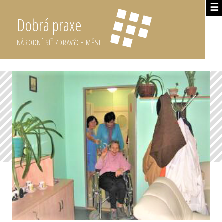
☰
Dobrá praxe
NÁRODNÍ SÍŤ ZDRAVÝCH MĚST