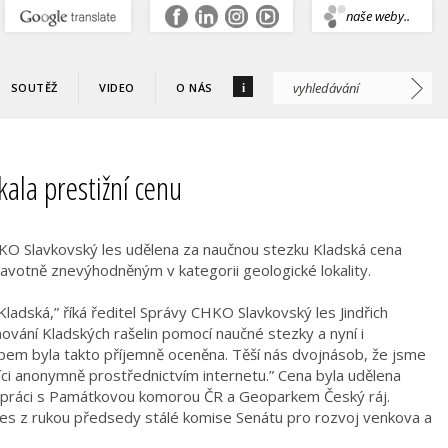
.
naše weby..
i
SOUTĚŽ
VIDEO
O NÁS
ala prestižní cenu
HKO Slavkovský les udělena za naučnou stezku Kladská cena
avotně znevýhodněným v kategorii geologické lokality.
 Kladská,” říká ředitel Správy CHKO Slavkovský les Jindřich
ování Kladských rašelin pomocí naučné stezky a nyní i
m byla takto příjemně oceněna. Těší nás dvojnásob, že jsme
íci anonymně prostřednictvím internetu.” Cena byla udělena
upráci s Památkovou komorou ČR a Geoparkem Český ráj.
les z rukou předsedy stálé komise Senátu pro rozvoj venkova a