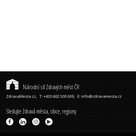
Národní síť Zdravých měst ČR
ZdravaMesta.cz,
T: +420 602 500 639,
E: info@zdravamesta.cz
Sledujte Zdravá města, obce, regiony