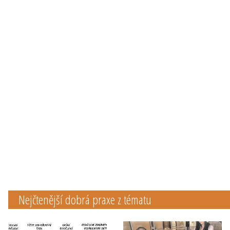
Nejčtenější dobrá praxe z tématu