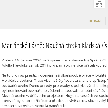
HLEDÁM
Mariánské Lázně: Naučná stezka Kladská získ
V úterý 16. června 2020 ve Svijanech byla slavnostně Správě C
Adolfa Heyduka za rok 2019 pro památku nejvíce přátelskou zdr
“Je to pro nás prestižní ocenění naší dlouhodobé práce v lokalitě
Horáček a dodává: “Naše více než čtyřicetiletá snaha o zpřístupň
bezbariérového Domu přírody pro osoby s pohybovým hendikepe
byli nominováni bez našeho vědomí a hlasovali samotní návštěvn
Mezinárodním vzdělávacím projektem Hugo na cestách ve spol
Zároveň byl u této příležitosti předán Správě CHKO Slavkovský 
senátora Miroslava Nenutila pamětní list.