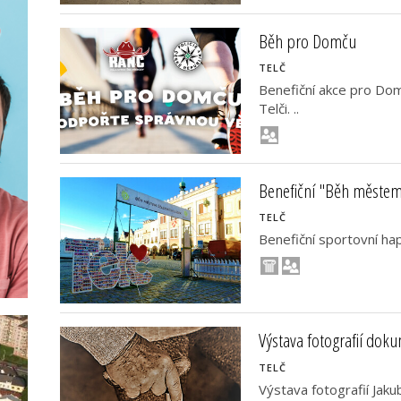
Běh pro Domču
TELČ
Benefiční akce pro Domi
Telči. ..
Benefiční "Běh městem 
TELČ
Benefiční sportovní hap
Výstava fotografií dok
TELČ
Výstava fotografií Jaku