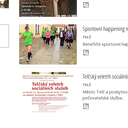
Sportovní happening 
TELČ
Benefiční sportovní hap
Telčský veletrh sociální
TELČ
Město Telč a poskytova
pečovatelská služba..