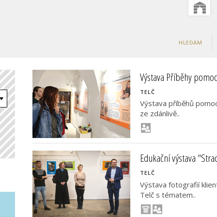
HLEDÁM
Výstava Příběhy pomoc
TELČ
Výstava příběhů pomoci
ze zdánlivě..
Edukační výstava "Stra
TELČ
Výstava fotografií kli
Telč s tématem..