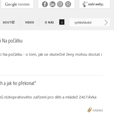
.
naše weby..
i
SOUTĚŽ
VIDEO
O NÁS
i Na počátku
 Na počátku - o tom, jak se skutečné ženy mohou dostat i
ch a jak ho překonat"
entů nízkoprahového zařízení pro děti a mládež ZASTÁVka
mládež