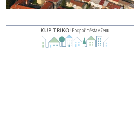
KUP TRIKO!
Podpoř města v Zenu