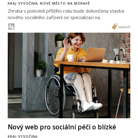
KRAJ VYSOČINA, NOVÉ MĚSTO NA MORAVĚ
Zhruba v polovině příštího roku bude dokončena stavba
nového sociálního zařízení se specializací na..
senioři
Nový web pro sociální péči o blízké
KRAJ VYSOČINA