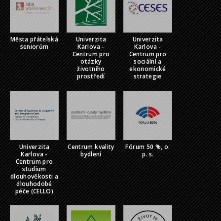
Města přátelská
Univerzita
Univerzita
seniorům
Karlova -
Karlova -
Centrum pro
Centrum pro
otázky
sociální a
životního
ekonomické
prostředí
strategie
Univerzita
Centrum kvality
Fórum 50 %, o.
Karlova -
bydlení
p. s.
Centrum pro
studium
dlouhověkosti a
dlouhodobé
péče (CELLO)