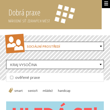
☰
Dobrá praxe
NÁRODNÍ SÍŤ ZDRAVÝCH MĚST
SOCIÁLNÍ PROSTŘEDÍ
KRAJ VYSOČINA
ověřené praxe
smart
senioři
mládež
handicap