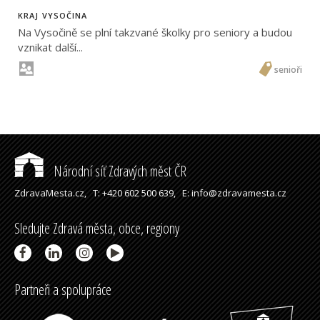
KRAJ VYSOČINA
Na Vysočině se plní takzvané školky pro seniory a budou
vznikat další...
senioři
Národní síť Zdravých měst ČR
ZdravaMesta.cz,
T: +420 602 500 639,
E: info@zdravamesta.cz
Sledujte Zdravá města, obce, regiony
Partneři a spolupráce