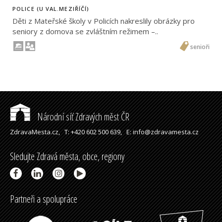
POLICE (U VAL.MEZIŘÍČÍ)
Děti z Mateřské školy v Policích nakreslily obrázky pro
seniory z domova se zvláštním režimem –..
senioři
Národní síť Zdravých měst ČR
ZdravaMesta.cz,
T: +420 602 500 639,
E: info@zdravamesta.cz
Sledujte Zdravá města, obce, regiony
Partneři a spolupráce