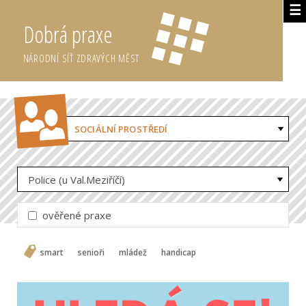
☰
Dobrá praxe
NÁRODNÍ SÍŤ ZDRAVÝCH MĚST
SOCIÁLNÍ PROSTŘEDÍ
Police (u Val.Meziříčí)
ověřené praxe
smart
senioři
mládež
handicap