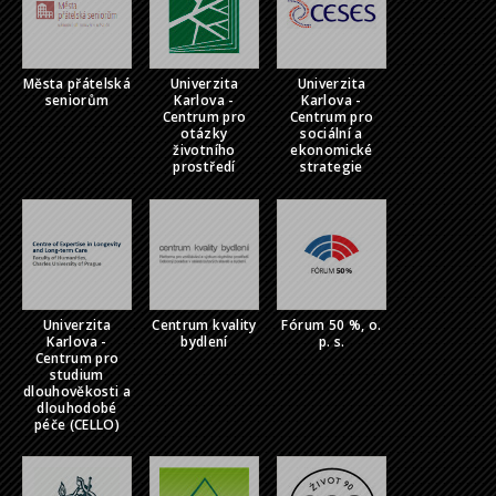
Města přátelská
Univerzita
Univerzita
seniorům
Karlova -
Karlova -
Centrum pro
Centrum pro
otázky
sociální a
životního
ekonomické
prostředí
strategie
Univerzita
Centrum kvality
Fórum 50 %, o.
Karlova -
bydlení
p. s.
Centrum pro
studium
dlouhověkosti a
dlouhodobé
péče (CELLO)