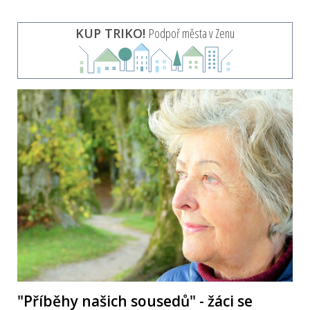
KUP TRIKO!
Podpoř města v Zenu
"Příběhy našich sousedů" - žáci se