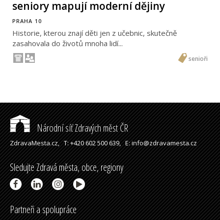
seniory mapují moderní dějiny
PRAHA 10
Historie, kterou znají děti jen z učebnic, skutečně
zasahovala do životů mnoha lidí...
senioři
Národní síť Zdravých měst ČR
ZdravaMesta.cz,
T: +420 602 500 639,
E: info@zdravamesta.cz
Sledujte Zdravá města, obce, regiony
Partneři a spolupráce