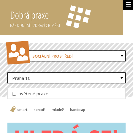
☰
Dobrá praxe
NÁRODNÍ SÍŤ ZDRAVÝCH MĚST
SOCIÁLNÍ PROSTŘEDÍ
Praha 10
ověřené praxe
smart
senioři
mládež
handicap