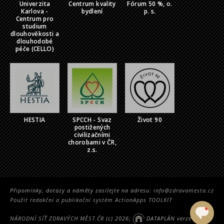
Univerzita
Centrum kvality
Fórum 50 %, o.
Karlova -
bydlení
p. s.
Centrum pro
studium
dlouhověkosti a
dlouhodobé
péče (CELLO)
HESTIA
SPCCH - Svaz
Život 90
postižených
civilizačními
chorobami v ČR,
z.s.
Připomínky, dotazy a náměty zasílejte na adresu:
info@zdravamesta.cz
Použit redakční a publikační systém ActionApps TOOLKIT
NÁRODNÍ SÍŤ ZDRAVÝCH MĚST ČR
(c) 2026;
DATAPLÁN verze 2.5314