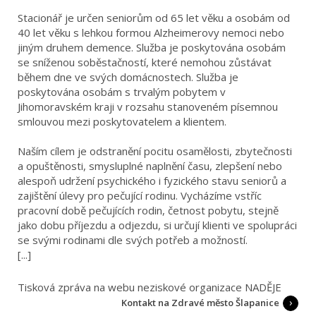
Stacionář je určen seniorům od 65 let věku a osobám od
40 let věku s lehkou formou Alzheimerovy nemoci nebo
jiným druhem demence. Služba je poskytována osobám
se sníženou soběstačností, které nemohou zůstávat
během dne ve svých domácnostech. Služba je
poskytována osobám s trvalým pobytem v
Jihomoravském kraji v rozsahu stanoveném písemnou
smlouvou mezi poskytovatelem a klientem.
Naším cílem je odstranění pocitu osamělosti, zbytečnosti
a opuštěnosti, smysluplné naplnění času, zlepšení nebo
alespoň udržení psychického i fyzického stavu seniorů a
zajištění úlevy pro pečující rodinu. Vycházíme vstříc
pracovní době pečujících rodin, četnost pobytu, stejně
jako dobu příjezdu a odjezdu, si určují klienti ve spolupráci
se svými rodinami dle svých potřeb a možností.
[...]
Tisková zpráva na webu neziskové organizace NADĚJE
Kontakt na Zdravé město Šlapanice