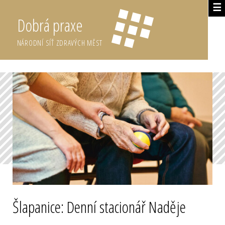
☰
Dobrá praxe
NÁRODNÍ SÍŤ ZDRAVÝCH MĚST
Šlapanice: Denní stacionář Naděje