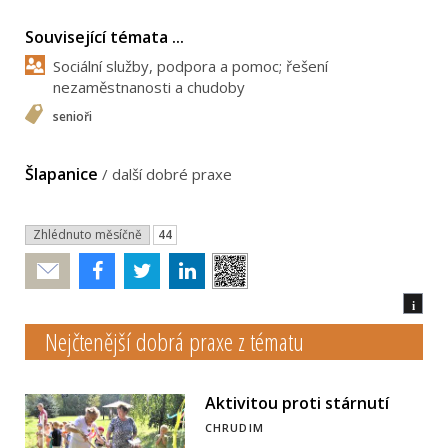
Související témata ...
Sociální služby, podpora a pomoc; řešení
nezaměstnanosti a chudoby
senioři
Šlapanice
/
další dobré praxe
Zhlédnuto měsíčně
44
Poslat
i
Nejčtenější dobrá praxe z tématu
Aktivitou proti stárnutí
CHRUDIM