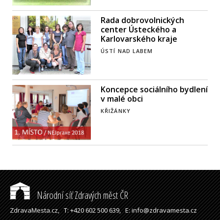
Rada dobrovolnických
center Ústeckého a
Karlovarského kraje
ÚSTÍ NAD LABEM
Koncepce sociálního bydlení
v malé obci
KŘIŽÁNKY
Národní síť Zdravých měst ČR
ZdravaMesta.cz,
T: +420 602 500 639,
E: info@zdravamesta.cz