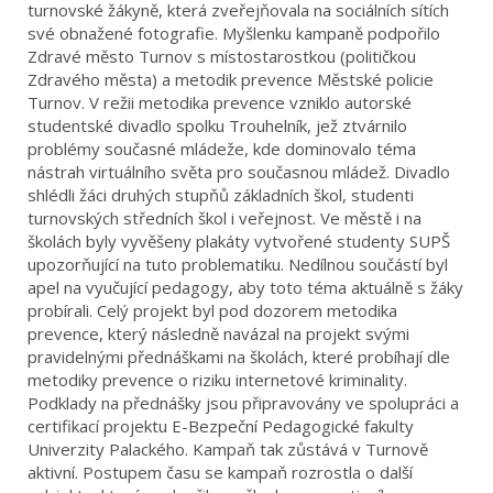
turnovské žákyně, která zveřejňovala na sociálních sítích
své obnažené fotografie. Myšlenku kampaně podpořilo
Zdravé město Turnov s místostarostkou (političkou
Zdravého města) a metodik prevence Městské policie
Turnov. V režii metodika prevence vzniklo autorské
studentské divadlo spolku Trouhelník, jež ztvárnilo
problémy současné mládeže, kde dominovalo téma
nástrah virtuálního světa pro současnou mládež. Divadlo
shlédli žáci druhých stupňů základních škol, studenti
turnovských středních škol i veřejnost. Ve městě i na
školách byly vyvěšeny plakáty vytvořené studenty SUPŠ
upozorňující na tuto problematiku. Nedílnou součástí byl
apel na vyučující pedagogy, aby toto téma aktuálně s žáky
probírali. Celý projekt byl pod dozorem metodika
prevence, který následně navázal na projekt svými
pravidelnými přednáškami na školách, které probíhají dle
metodiky prevence o riziku internetové kriminality.
Podklady na přednášky jsou připravovány ve spolupráci a
certifikací projektu E-Bezpeční Pedagogické fakulty
Univerzity Palackého. Kampaň tak zůstává v Turnově
aktivní. Postupem času se kampaň rozrostla o další