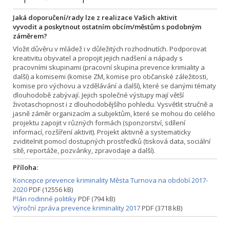
Jaká doporučení/rady lze z realizace Vašich aktivit
vyvodit a poskytnout ostatním obcím/městům s podobným
záměrem?
Vložit důvěru v mládež i v důležitých rozhodnutích. Podporovat
kreativitu obyvatel a propojit jejich nadšení a nápady s
pracovními skupinami (pracovní skupina prevence krimiality a
další) a komisemi (komise ZM, komise pro občanské záležitosti,
komise pro výchovu a vzdělávání a další), které se danými tématy
dlouhodobě zabývají. Jejich společné výstupy mají větší
životaschopnost i z dlouhodobějšího pohledu. Vysvětlit stručně a
jasně záměr organizacím a subjektům, které se mohou do celého
projektu zapojit v různých formách (sponzorství, sdílení
informací, rozšíření aktivit). Projekt aktivně a systematicky
zviditelnit pomocí dostupných prostředků (tisková data, sociální
sítě, reportáže, pozvánky, zpravodaje a další).
Příloha:
Koncepce prevence kriminality Města Turnova na období 2017-
2020
PDF (12556 kB)
Plán rodinné politiky
PDF (794 kB)
Výroční zpráva prevence kriminality 2017
PDF (3718 kB)