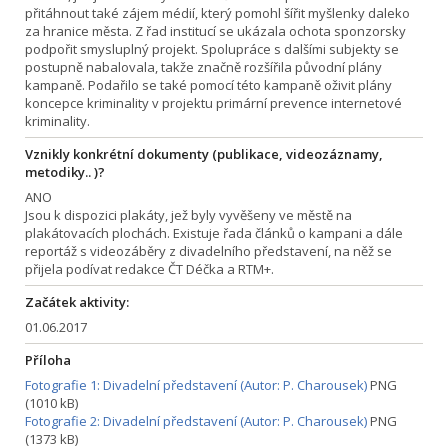
přitáhnout také zájem médií, který pomohl šířit myšlenky daleko
za hranice města. Z řad institucí se ukázala ochota sponzorsky
podpořit smysluplný projekt. Spolupráce s dalšími subjekty se
postupně nabalovala, takže značně rozšířila původní plány
kampaně. Podařilo se také pomocí této kampaně oživit plány
koncepce kriminality v projektu primární prevence internetové
kriminality.
Vznikly konkrétní dokumenty (publikace, videozáznamy,
metodiky.. )?
ANO
Jsou k dispozici plakáty, jež byly vyvěšeny ve městě na
plakátovacích plochách. Existuje řada článků o kampani a dále
reportáž s videozáběry z divadelního představení, na něž se
přijela podívat redakce ČT Déčka a RTM+.
Začátek aktivity:
01.06.2017
Příloha
Fotografie 1: Divadelní představení (Autor: P. Charousek)
PNG
(1010 kB)
Fotografie 2: Divadelní představení (Autor: P. Charousek)
PNG
(1373 kB)