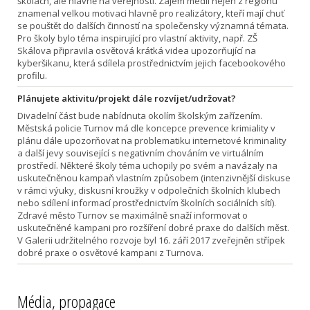
školách, ale hlavně na veřejnosti. Zájem médií nejen z regionu
znamenal velkou motivaci hlavně pro realizátory, kteří mají chuť
se pouštět do dalších činností na společensky významná témata.
Pro školy bylo téma inspirující pro vlastní aktivity, např. ZŠ
Skálova připravila osvětová krátká videa upozorňující na
kyberšikanu, která sdílela prostřednictvím jejich facebookového
profilu.
Plánujete aktivitu/projekt dále rozvíjet/udržovat?
Divadelní část bude nabídnuta okolím školským zařízením.
Městská policie Turnov má dle koncepce prevence krimiality v
plánu dále upozorňovat na problematiku internetové kriminality
a další jevy související s negativním chováním ve virtuálním
prostředí. Některé školy téma uchopily po svém a navázaly na
uskutečněnou kampaň vlastním způsobem (intenzivnější diskuse
v rámci výuky, diskusní kroužky v odpolečních školních klubech
nebo sdílení informací prostřednictvím školních sociálních sítí).
Zdravé město Turnov se maximálně snaží informovat o
uskutečněné kampani pro rozšíření dobré praxe do dalších měst.
V Galerii udržitelného rozvoje byl 16. září 2017 zveřejněn střípek
dobré praxe o osvětové kampani z Turnova.
Média, propagace