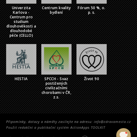
Univerzita
Centrum kvality
Fórum 50 %, o.
Karlova -
bydlení
p. s.
Centrum pro
studium
dlouhověkosti a
dlouhodobé
péče (CELLO)
HESTIA
SPCCH - Svaz
Život 90
postižených
civilizačními
chorobami v ČR,
z.s.
Připomínky, dotazy a náměty zasílejte na adresu:
info@zdravamesta.cz
Použit redakční a publikační systém ActionApps TOOLKIT