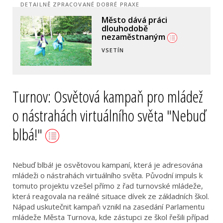
DETAILNĚ ZPRACOVANÉ DOBRÉ PRAXE
Město dává práci
dlouhodobě
nezaměstnaným
VSETÍN
Turnov: Osvětová kampaň pro mládež
o nástrahách virtuálního světa "Nebuď
blbá!"
Nebuď blbá! je osvětovou kampaní, která je adresována
mládeži o nástrahách virtuálního světa. Původní impuls k
tomuto projektu vzešel přímo z řad turnovské mládeže,
která reagovala na reálné situace dívek ze základních škol.
Nápad uskutečnit kampaň vznikl na zasedání Parlamentu
mládeže Města Turnova, kde zástupci ze škol řešili případ