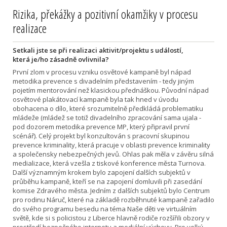
Rizika, překážky a pozitivní okamžiky v procesu
realizace
Setkali jste se při realizaci aktivit/projektu s událostí,
která je/ho zásadně ovlivnila?
První zlom v procesu vzniku osvětové kampaně byl nápad
metodika prevence s divadelním představením - tedy jiným
pojetím mentorování než klasickou přednáškou. Původní nápad
osvětové plakátovací kampaně byla tak hned v úvodu
obohacena o dílo, které srozumitelně předkládá problematiku
mládeže (mládež se totiž divadelního zpracování sama ujala -
pod dozorem metodika prevence MP, který připravil první
scénář). Celý projekt byl konzultován s pracovní skupinou
prevence kriminality, která pracuje v oblasti prevence kriminality
a společensky nebezpečných jevů. Ohlas pak měla v závěru silná
medializace, která vzešla z tiskové konference města Turnova.
Další významným krokem bylo zapojení dalších subjektů v
průběhu kampaně, kteří se na zapojení domluvili při zasedání
komise Zdravého města. Jedním z dalších subjektů bylo Centrum
pro rodinu Náruč, které na základě rozběhnuté kampaně zařadilo
do svého programu besedu na téma Naše děti ve virtuálním
světě, kde si s policistou z Liberce hlavně rodiče rozšířili obzory v
prostředí bezpečného internetu a mediální výchovy. Pro velký