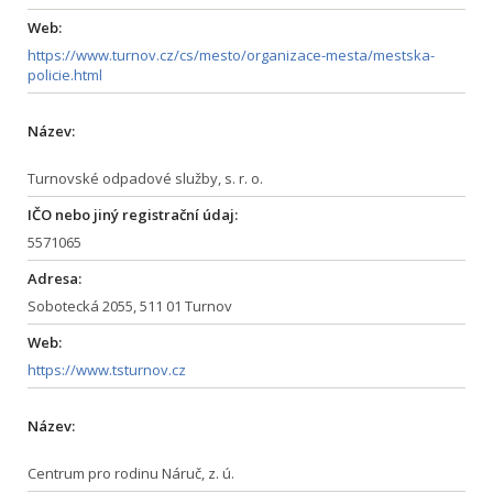
Web:
https://www.turnov.cz/cs/mesto/organizace-mesta/mestska-
policie.html
Název:
Turnovské odpadové služby, s. r. o.
IČO nebo jiný registrační údaj:
5571065
Adresa:
Sobotecká 2055, 511 01 Turnov
Web:
https://www.tsturnov.cz
Název:
Centrum pro rodinu Náruč, z. ú.