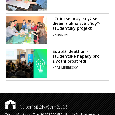
"Cítím se hrdý, když se
dívám z okna své třídy"-
studentský projekt
CHRUDIM
Soutěž Ideathon -
studentské nápady pro
životní prostředí
KRAJ LIBERECKÝ
Národní síť Zdravých měst ČR
ZdravaMesta.cz,
T: +420 602 500 639,
E: info@zdravamesta.cz