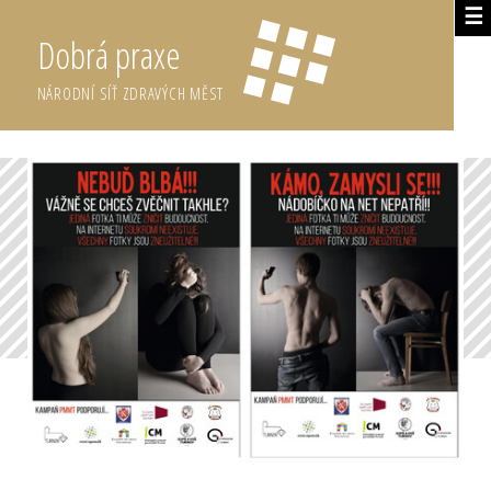
☰
Dobrá praxe
NÁRODNÍ SÍŤ ZDRAVÝCH MĚST