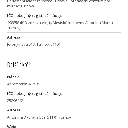
Parlament mládeže města Turnova (Informační centrum pro
mládež Turnov)
IČO nebo jiný registrační údaj:
498858 (IČO zřizovatele, tj. Městské knihovny Antonína Marka
Turnov)
Adresa:
Jeronýmova 517, Turnov, 51101
Další aktéři
Název:
Apromotion, v. o. s.
IČO nebo jiný registrační údaj:
25296442
Adresa:
Antonína Dvořáka 569, 511 01 Turnov
Web: