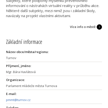
subjekty, které podpořily myšlenku preventivního
informování o nástrahách virtuální reality v průběhu akce.
Některé další subjekty, mezi nimiž jsou i základní školy,
navázaly na projekt vlastními aktivitami.
Více info o městě
Základní informace
Název obce/města/regionu:
Turnov
Příjmení, jméno:
Mgr. Bára Havlátová
Organizace:
Parlament mládeže města Turnova
E-mail:
pmmt@turnov.cz
Telefon: