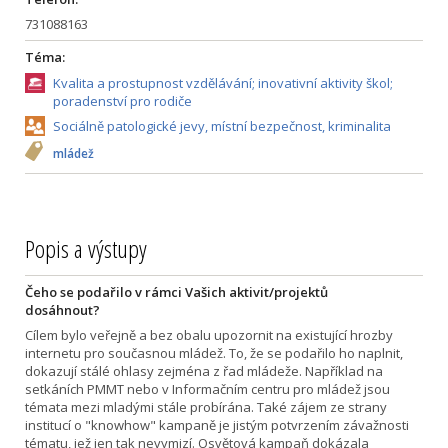
731088163
Téma:
Kvalita a prostupnost vzdělávání; inovativní aktivity škol;
poradenství pro rodiče
Sociálně patologické jevy, místní bezpečnost, kriminalita
mládež
Popis a výstupy
Čeho se podařilo v rámci Vašich aktivit/projektů
dosáhnout?
Cílem bylo veřejně a bez obalu upozornit na existující hrozby
internetu pro současnou mládež. To, že se podařilo ho naplnit,
dokazují stálé ohlasy zejména z řad mládeže. Například na
setkáních PMMT nebo v Informačním centru pro mládež jsou
témata mezi mladými stále probírána. Také zájem ze strany
institucí o "knowhow" kampaně je jistým potvrzením závažnosti
tématu, jež jen tak nevymizí. Osvětová kampaň dokázala