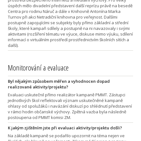
úspěch mělo divadelní představení další reprízu právě na besedě
Centra pro rodinu Náruč a dále v Knihovně Antonína Marka
Turnov při akci Netradiční knihovna pro veřejnost. Dalšími
postupně zapojujícími se subjekty byly přímo základní a střední
školy, které kampaň sdílely a postupně na ni navazovaly i svými
aktivitami (rozšíření tématu ve výuce, diskuse mimo výuku, sdílení
informací o virtuálním prostředí prostřednictvím školních sítích a
další).
Monitorování a evaluace
Byl nějakým způsobem měřen a vyhodnocen dopad
realizované aktivity/projektu?
Evaluaci uskutečnil přímo realizátor kampaně PMMT. Zástupci
jednotlivých škol reflektovali význam uskutečněné kampaně
ohlasy od spolužáků i navázání diskuzí po shlédnutí představení
v rámci hodin občanské výchovy. Zpětná vazba byla následně
postoupena od PMMT komisi ZM.
K jakým zjištěním jste při evaluaci aktivity/projektu došli?
Na základě kampaně se podařilo upozornit na téma nejen ve