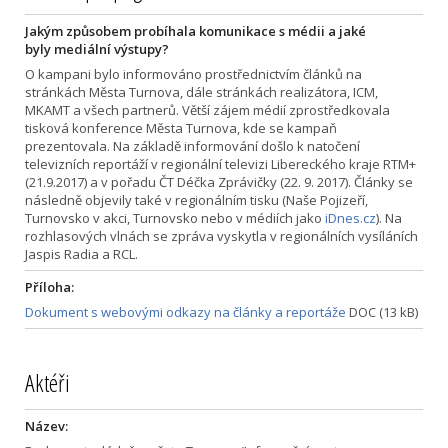
Jakým způsobem probíhala komunikace s médii a jaké
byly mediální výstupy?
O kampani bylo informováno prostřednictvím článků na
stránkách Města Turnova, dále stránkách realizátora, ICM,
MKAMT a všech partnerů. Větší zájem médií zprostředkovala
tisková konference Města Turnova, kde se kampaň
prezentovala. Na základě informování došlo k natočení
televizních reportáží v regionální televizi Libereckého kraje RTM+
(21.9.2017) a v pořadu ČT Déčka Zprávičky (22. 9. 2017). Články se
následně objevily také v regionálním tisku (Naše Pojizeří,
Turnovsko v akci, Turnovsko nebo v médiích jako
iDnes.cz
). Na
rozhlasových vlnách se zpráva vyskytla v regionálních vysíláních
Jaspis Radia a RCL.
Příloha:
Dokument s webovými odkazy na články a reportáže
DOC (13 kB)
Aktéři
Název: