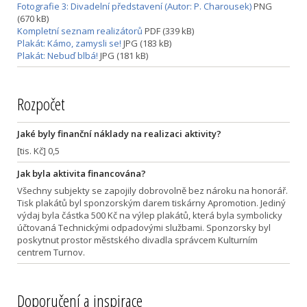
Fotografie 3: Divadelní představení (Autor: P. Charousek)
PNG
(670 kB)
Kompletní seznam realizátorů
PDF (339 kB)
Plakát: Kámo, zamysli se!
JPG (183 kB)
Plakát: Nebuď blbá!
JPG (181 kB)
Rozpočet
Jaké byly finanční náklady na realizaci aktivity?
[tis. Kč] 0,5
Jak byla aktivita financována?
Všechny subjekty se zapojily dobrovolně bez nároku na honorář.
Tisk plakátů byl sponzorským darem tiskárny Apromotion. Jediný
výdaj byla částka 500 Kč na výlep plakátů, která byla symbolicky
účtovaná Technickými odpadovými službami. Sponzorsky byl
poskytnut prostor městského divadla správcem Kulturním
centrem Turnov.
Doporučení a inspirace