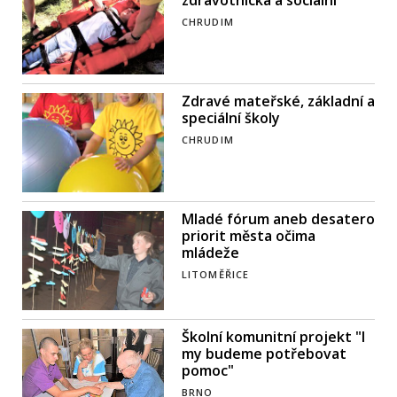
zdravotnická a sociální
CHRUDIM
Zdravé mateřské, základní a
speciální školy
CHRUDIM
Mladé fórum aneb desatero
priorit města očima
mládeže
LITOMĚŘICE
Školní komunitní projekt "I
my budeme potřebovat
pomoc"
BRNO