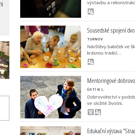
výstavbu a rekonstrukci
Sousedské spojení dvo
TURNOV
Návštěvy babiček ve šk
krásnou tradicí. ..
Mentoringové dobrovo
ÚSTÍ N.L.
Dobrovolnictví v podob
ve složité životní..
Edukační výstava "Stra