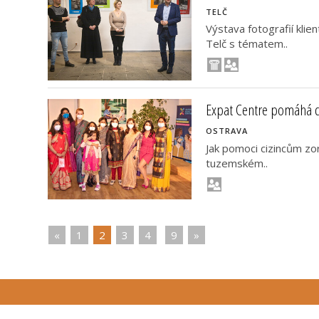
TELČ
Výstava fotografií kli
Telč s tématem..
Expat Centre pomáhá c
OSTRAVA
Jak pomoci cizincům zor
tuzemském..
«
|
1
|
2
|
3
|
4
|
|
9
|
»