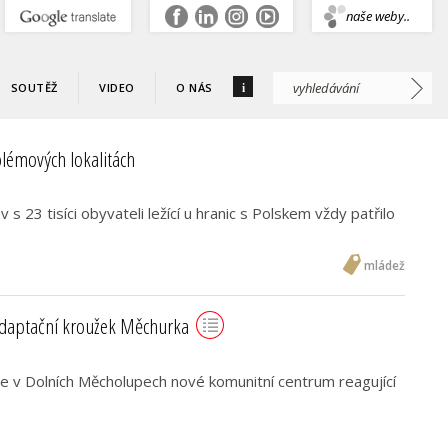
.
naše weby..
i
SOUTĚŽ
VIDEO
O NÁS
lémových lokalitách
s 23 tisíci obyvateli ležící u hranic s Polskem vždy patřilo
mládež
daptační kroužek Měchurka
 v Dolních Měcholupech nové komunitní centrum reagující