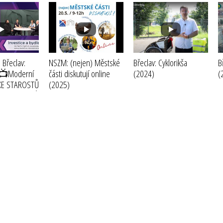
 Břeclav:
NSZM: (nejen) Městské
Břeclav: Cyklorikša
B
 📺Moderní
části diskutují online
(2024)
(
XE STAROSTŮ
(2025)
ICE a BYDLENÍ