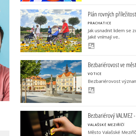
Plán rovných příležitos
PRACHATICE
Jak usnadnit lidem se 
Jaké vnímají ve..
Bezbariérovost ve měs
VOTICE
Bezbariérovost významn
Bezbariérový VALMEZ -
VALAŠSKÉ MEZIŘÍČÍ
Město Valašské Meziříč