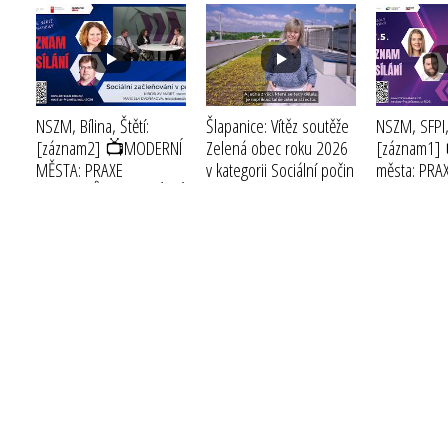
NSZM, Bílina, Štětí:
Šlapanice: Vítěz soutěže
NSZM, SFPI,
[záznam2] 📺MODERNÍ
Zelená obec roku 2026
[záznam1]
MĚSTA: PRAXE
v kategorii Sociální počin
města: PRA
STAROSTŮ IV - SOCIÁLNÍ
roku
(2026)
III - INVEST
ZAČLEŇOVÁNÍ V PRAXI
(2025)
(2026)