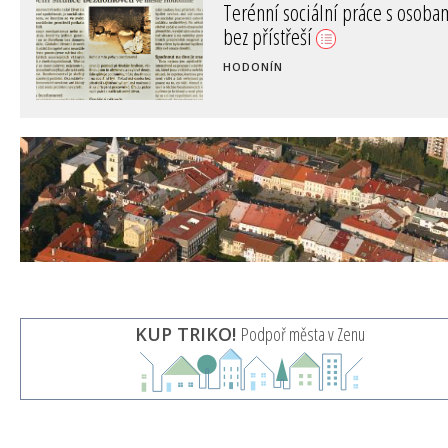
Plán rovných příležitostí pro
zdravotně postižené
PRACHATICE
KUP TRIKO!
Podpoř města v Zenu