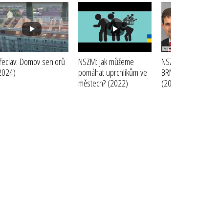
řeclav: Domov seniorů
NSZM: Jak můžeme
NSZM, Brno: Refer
2024)
pomáhat uprchlíkům ve
BRNO - Rodinná pol
městech?
(2022)
(2022)