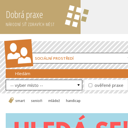
Dobrá praxe
NÁRODNÍ SÍŤ ZDRAVÝCH MĚST
SOCIÁLNÍ PROSTŘEDÍ
Hledám
-- vyber místo --
ověřené praxe
smart
senioři
mládež
handicap