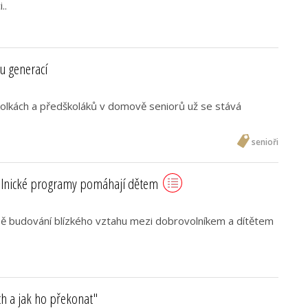
..
u generací
olkách a předškoláků v domově seniorů už se stává
senioři
lnické programy pomáhají dětem
ě budování blízkého vztahu mezi dobrovolníkem a dítětem
ch a jak ho překonat"