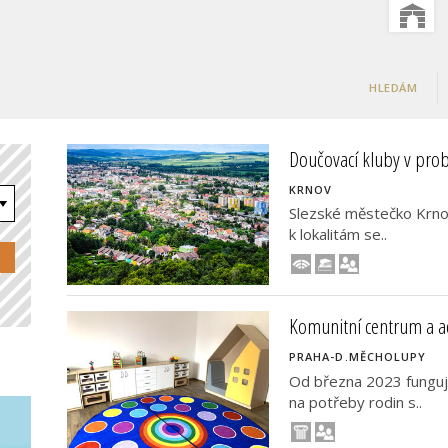
HLEDÁM
Doučovací kluby v prob
KRNOV
Slezské městečko Krnov 
k lokalitám se..
Komunitní centrum a a
PRAHA-D.MĚCHOLUPY
Od března 2023 funguje
na potřeby rodin s..